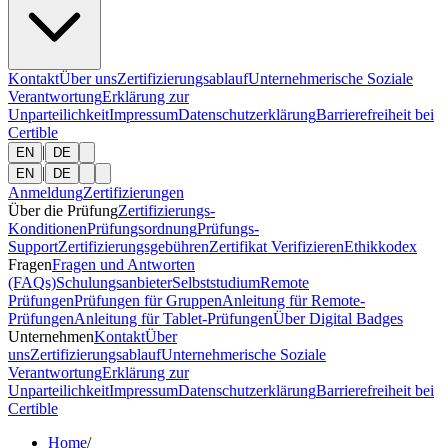
Kontakt
Über uns
Zertifizierungsablauf
Unternehmerische Soziale
Verantwortung
Erklärung zur
Unparteilichkeit
Impressum
Datenschutzerklärung
Barrierefreiheit bei
Certible
|
EN
DE
|
EN
DE
Anmeldung
Zertifizierungen
Über die Prüfung
Zertifizierungs-
Konditionen
Prüfungsordnung
Prüfungs-
Support
Zertifizierungsgebühren
Zertifikat Verifizieren
Ethikkodex
Fragen
Fragen und Antworten
(FAQs)
Schulungsanbieter
Selbststudium
Remote
Prüfungen
Prüfungen für Gruppen
Anleitung für Remote-
Prüfungen
Anleitung für Tablet-Prüfungen
Über Digital Badges
Unternehmen
Kontakt
Über
uns
Zertifizierungsablauf
Unternehmerische Soziale
Verantwortung
Erklärung zur
Unparteilichkeit
Impressum
Datenschutzerklärung
Barrierefreiheit bei
Certible
Home
/