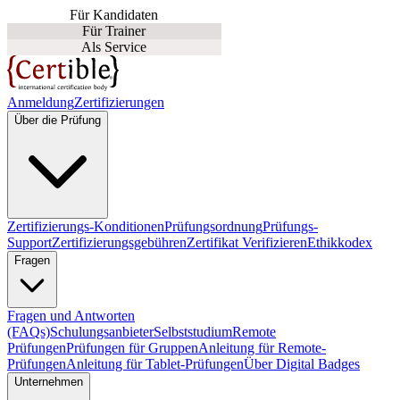
Für Kandidaten
Für Trainer
Als Service
Anmeldung
Zertifizierungen
Über die Prüfung
Zertifizierungs-Konditionen
Prüfungsordnung
Prüfungs-
Support
Zertifizierungsgebühren
Zertifikat Verifizieren
Ethikkodex
Fragen
Fragen und Antworten
(FAQs)
Schulungsanbieter
Selbststudium
Remote
Prüfungen
Prüfungen für Gruppen
Anleitung für Remote-
Prüfungen
Anleitung für Tablet-Prüfungen
Über Digital Badges
Unternehmen