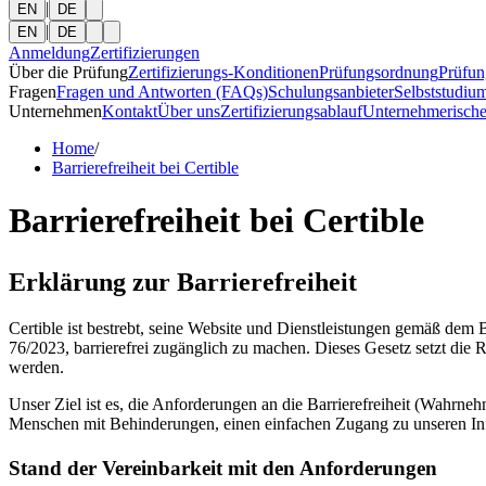
|
EN
DE
|
EN
DE
Anmeldung
Zertifizierungen
Über die Prüfung
Zertifizierungs-Konditionen
Prüfungsordnung
Prüfun
Fragen
Fragen und Antworten (FAQs)
Schulungsanbieter
Selbststudiu
Unternehmen
Kontakt
Über uns
Zertifizierungsablauf
Unternehmerische
Home
/
Barrierefreiheit bei Certible
Barrierefreiheit bei Certible
Erklärung zur Barrierefreiheit
Certible ist bestrebt, seine Website und Dienstleistungen gemäß dem 
76/2023, barrierefrei zugänglich zu machen. Dieses Gesetz setzt die 
werden.
Unser Ziel ist es, die Anforderungen an die Barrierefreiheit (Wahrneh
Menschen mit Behinderungen, einen einfachen Zugang zu unseren Inf
Stand der Vereinbarkeit mit den Anforderungen