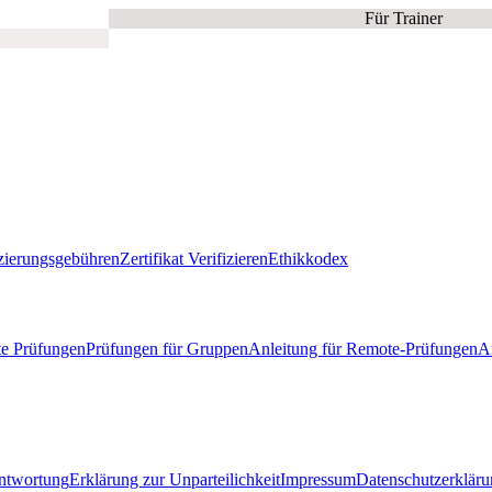
Für Trainer
izierungsgebühren
Zertifikat Verifizieren
Ethikkodex
e Prüfungen
Prüfungen für Gruppen
Anleitung für Remote-Prüfungen
A
antwortung
Erklärung zur Unparteilichkeit
Impressum
Datenschutzerklär