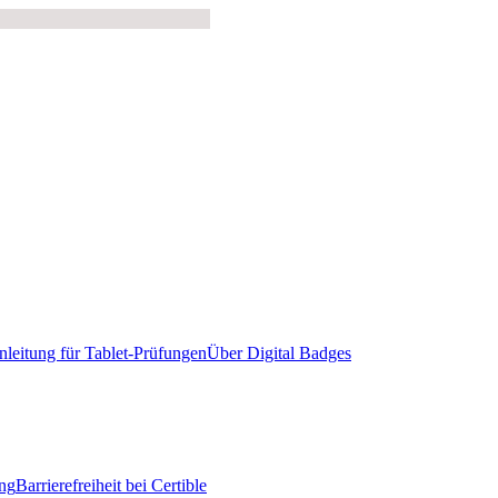
nleitung für Tablet-Prüfungen
Über Digital Badges
ung
Barrierefreiheit bei Certible