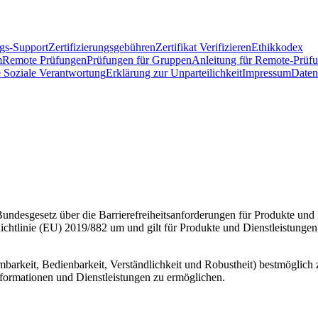
gs-Support
Zertifizierungsgebühren
Zertifikat Verifizieren
Ethikkodex
m
Remote Prüfungen
Prüfungen für Gruppen
Anleitung für Remote-Prüf
 Soziale Verantwortung
Erklärung zur Unparteilichkeit
Impressum
Daten
Bundesgesetz über die Barrierefreiheitsanforderungen für Produkte und 
Richtlinie (EU) 2019/882 um und gilt für Produkte und Dienstleistungen
mbarkeit, Bedienbarkeit, Verständlichkeit und Robustheit) bestmöglich 
ormationen und Dienstleistungen zu ermöglichen.