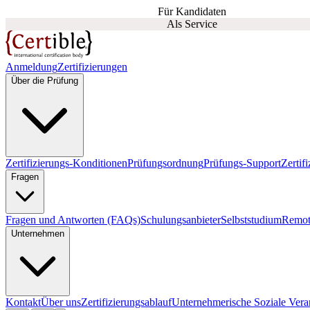
Für Kandidaten
Als Service
Anmeldung
Zertifizierungen
Über die Prüfung
Zertifizierungs-Konditionen
Prüfungsordnung
Prüfungs-Support
Zertif
Fragen
Fragen und Antworten (FAQs)
Schulungsanbieter
Selbststudium
Remot
Unternehmen
Kontakt
Über uns
Zertifizierungsablauf
Unternehmerische Soziale Ver