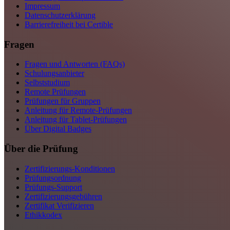
Impressum
Datenschutzerklärung
Barrierefreiheit bei Certible
Fragen
Fragen und Antworten (FAQs)
Schulungsanbieter
Selbststudium
Remote Prüfungen
Prüfungen für Gruppen
Anleitung für Remote-Prüfungen
Anleitung für Tablet-Prüfungen
Über Digital Badges
Über die Prüfung
Zertifizierungs-Konditionen
Prüfungsordnung
Prüfungs-Support
Zertifizierungsgebühren
Zertifikat Verifizieren
Ethikkodex