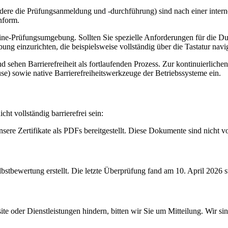
ndere die Prüfungsanmeldung und -durchführung) sind nach einer int
nform.
ine-Prüfungsumgebung. Sollten Sie spezielle Anforderungen für die Dur
ung einzurichten, die beispielsweise vollständig über die Tastatur navi
nd sehen Barrierefreiheit als fortlaufenden Prozess. Zur kontinuierlic
se) sowie native Barrierefreiheitswerkzeuge der Betriebssysteme ein.
t vollständig barrierefrei sein:
e Zertifikate als PDFs bereitgestellt. Diese Dokumente sind nicht voll
stbewertung erstellt. Die letzte Überprüfung fand am 10. April 2026 st
site oder Dienstleistungen hindern, bitten wir Sie um Mitteilung. Wir 