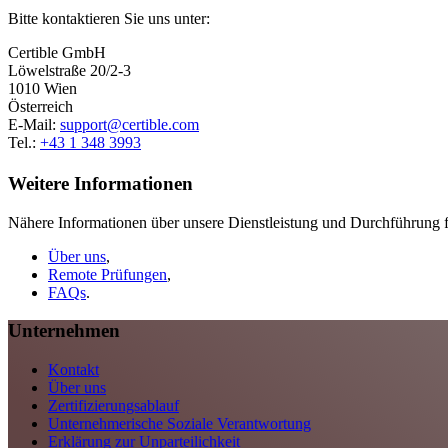
Bitte kontaktieren Sie uns unter:
Certible GmbH
Löwelstraße 20/2-3
1010 Wien
Österreich
E-Mail:
support@certible.com
Tel.:
+43 1 348 3993
Weitere Informationen
Nähere Informationen über unsere Dienstleistung und Durchführung f
Über uns
,
Remote Prüfungen
,
FAQs
.
Unternehmen
Kontakt
Über uns
Zertifizierungsablauf
Unternehmerische Soziale Verantwortung
Erklärung zur Unparteilichkeit