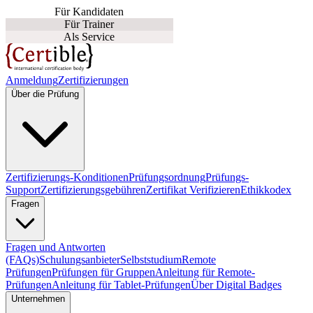
Für Kandidaten
Für Trainer
Als Service
Anmeldung
Zertifizierungen
Über die Prüfung
Zertifizierungs-Konditionen
Prüfungsordnung
Prüfungs-
Support
Zertifizierungsgebühren
Zertifikat Verifizieren
Ethikkodex
Fragen
Fragen und Antworten
(FAQs)
Schulungsanbieter
Selbststudium
Remote
Prüfungen
Prüfungen für Gruppen
Anleitung für Remote-
Prüfungen
Anleitung für Tablet-Prüfungen
Über Digital Badges
Unternehmen