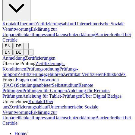
Kontakt
Über uns
Zertifizierungsablauf
Unternehmerische Soziale
Verantwortung
Erklärung zur
Unparteilichkeit
Impressum
Datenschutzerklärung
Barrierefreiheit bei
Certible
|
EN
DE
|
EN
DE
Anmeldung
Zertifizierungen
Über die Prüfung
Zertifizierungs-
Konditionen
Prüfungsordnung
Prüfungs-
Support
Zertifizierungsgebühren
Zertifikat Verifizieren
Ethikkodex
Fragen
Fragen und Antworten
(FAQs)
Schulungsanbieter
Selbststudium
Remote
Prüfungen
Prüfungen für Gruppen
Anleitung für Remote-
Prüfungen
Anleitung für Tablet-Prüfungen
Über Digital Badges
Unternehmen
Kontakt
Über
uns
Zertifizierungsablauf
Unternehmerische Soziale
Verantwortung
Erklärung zur
Unparteilichkeit
Impressum
Datenschutzerklärung
Barrierefreiheit bei
Certible
Home
/