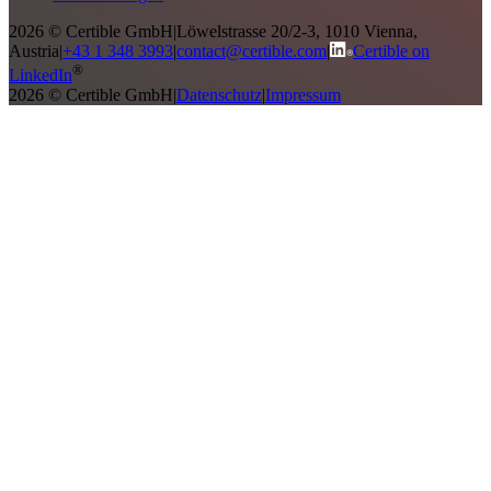
2026 © Certible GmbH
|
Löwelstrasse 20/2-3, 1010 Vienna,
Austria
|
+43 1 348 3993
|
contact@certible.com
|
Certible on
®
LinkedIn
2026 © Certible GmbH
|
Datenschutz
|
Impressum