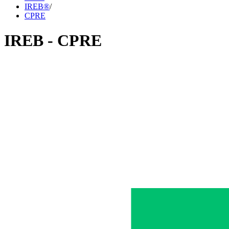
IREB®
/
CPRE
IREB - CPRE