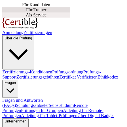
Für Kandidaten
Für Trainer
Als Service
Anmeldung
Zertifizierungen
Über die Prüfung
Zertifizierungs-Konditionen
Prüfungsordnung
Prüfungs-
Support
Zertifizierungsgebühren
Zertifikat Verifizieren
Ethikkodex
Fragen
Fragen und Antworten
(FAQs)
Schulungsanbieter
Selbststudium
Remote
Prüfungen
Prüfungen für Gruppen
Anleitung für Remote-
Prüfungen
Anleitung für Tablet-Prüfungen
Über Digital Badges
Unternehmen