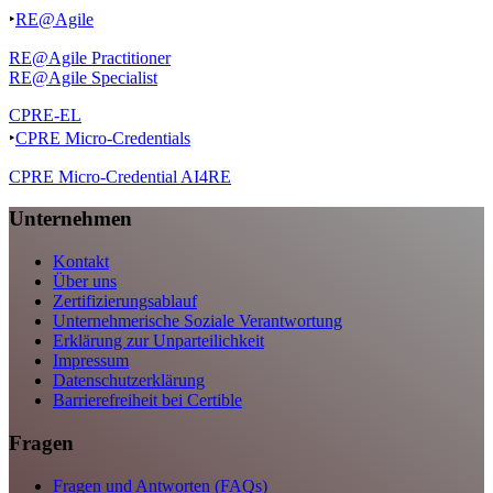
‣
RE@Agile
RE@Agile Practitioner
RE@Agile Specialist
CPRE-EL
‣
CPRE Micro-Credentials
CPRE Micro-Credential AI4RE
Unternehmen
Kontakt
Über uns
Zertifizierungsablauf
Unternehmerische Soziale Verantwortung
Erklärung zur Unparteilichkeit
Impressum
Datenschutzerklärung
Barrierefreiheit bei Certible
Fragen
Fragen und Antworten (FAQs)