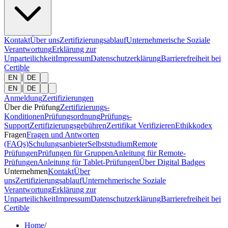
Kontakt
Über uns
Zertifizierungsablauf
Unternehmerische Soziale
Verantwortung
Erklärung zur
Unparteilichkeit
Impressum
Datenschutzerklärung
Barrierefreiheit bei
Certible
|
EN
DE
|
EN
DE
Anmeldung
Zertifizierungen
Über die Prüfung
Zertifizierungs-
Konditionen
Prüfungsordnung
Prüfungs-
Support
Zertifizierungsgebühren
Zertifikat Verifizieren
Ethikkodex
Fragen
Fragen und Antworten
(FAQs)
Schulungsanbieter
Selbststudium
Remote
Prüfungen
Prüfungen für Gruppen
Anleitung für Remote-
Prüfungen
Anleitung für Tablet-Prüfungen
Über Digital Badges
Unternehmen
Kontakt
Über
uns
Zertifizierungsablauf
Unternehmerische Soziale
Verantwortung
Erklärung zur
Unparteilichkeit
Impressum
Datenschutzerklärung
Barrierefreiheit bei
Certible
Home
/