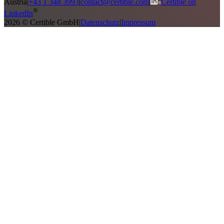
Austria
|
+43 1 348 3993
|
contact@certible.com
|
Certible on
®
LinkedIn
2026 © Certible GmbH
|
Datenschutz
|
Impressum