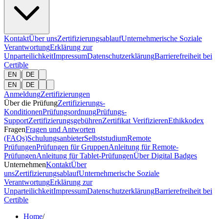
Kontakt
Über uns
Zertifizierungsablauf
Unternehmerische Soziale
Verantwortung
Erklärung zur
Unparteilichkeit
Impressum
Datenschutzerklärung
Barrierefreiheit bei
Certible
|
EN
DE
|
EN
DE
Anmeldung
Zertifizierungen
Über die Prüfung
Zertifizierungs-
Konditionen
Prüfungsordnung
Prüfungs-
Support
Zertifizierungsgebühren
Zertifikat Verifizieren
Ethikkodex
Fragen
Fragen und Antworten
(FAQs)
Schulungsanbieter
Selbststudium
Remote
Prüfungen
Prüfungen für Gruppen
Anleitung für Remote-
Prüfungen
Anleitung für Tablet-Prüfungen
Über Digital Badges
Unternehmen
Kontakt
Über
uns
Zertifizierungsablauf
Unternehmerische Soziale
Verantwortung
Erklärung zur
Unparteilichkeit
Impressum
Datenschutzerklärung
Barrierefreiheit bei
Certible
Home
/