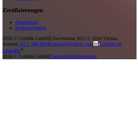
Zertifizierungen
Anmeldung
Zertifizierungen
2026 © Certible GmbH
|
Löwelstrasse 20/2-3, 1010 Vienna,
Austria
|
+43 1 348 3993
|
contact@certible.com
|
Certible on
®
LinkedIn
2026 © Certible GmbH
|
Datenschutz
|
Impressum