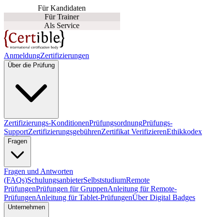
Für Kandidaten
Für Trainer
Als Service
Anmeldung
Zertifizierungen
Über die Prüfung
Zertifizierungs-Konditionen
Prüfungsordnung
Prüfungs-
Support
Zertifizierungsgebühren
Zertifikat Verifizieren
Ethikkodex
Fragen
Fragen und Antworten
(FAQs)
Schulungsanbieter
Selbststudium
Remote
Prüfungen
Prüfungen für Gruppen
Anleitung für Remote-
Prüfungen
Anleitung für Tablet-Prüfungen
Über Digital Badges
Unternehmen