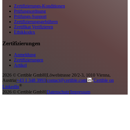
Zertifizierungs-Konditionen
Prüfungsordnung
Prüfungs-Support
Zertifizierungsgebühren
Zertifikat Verifizieren
Ethikkodex
Zertifizierungen
Anmeldung
Zertifizierungen
Artikel
2026 © Certible GmbH
|
Löwelstrasse 20/2-3, 1010 Vienna,
Austria
|
+43 1 348 3993
|
contact@certible.com
|
Certible on
®
LinkedIn
2026 © Certible GmbH
|
Datenschutz
|
Impressum