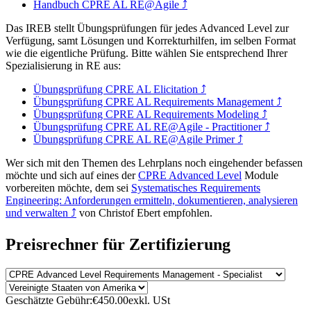
Handbuch CPRE AL RE@Agile
⤴
Das IREB stellt Übungsprüfungen für jedes Advanced Level zur
Verfügung, samt Lösungen und Korrekturhilfen, im selben Format
wie die eigentliche Prüfung. Bitte wählen Sie entsprechend Ihrer
Spezialisierung in RE aus:
Übungsprüfung CPRE AL Elicitation
⤴
Übungsprüfung CPRE AL Requirements Management
⤴
Übungsprüfung CPRE AL Requirements Modeling
⤴
Übungsprüfung CPRE AL RE@Agile - Practitioner
⤴
Übungsprüfung CPRE AL RE@Agile Primer
⤴
Wer sich mit den Themen des Lehrplans noch eingehender befassen
möchte und sich auf eines der
CPRE Advanced Level
Module
vorbereiten möchte, dem sei
Systematisches Requirements
Engineering: Anforderungen ermitteln, dokumentieren, analysieren
und verwalten
⤴
von Christof Ebert empfohlen.
Preisrechner für Zertifizierung
Geschätzte Gebühr:
€450.00
exkl. USt