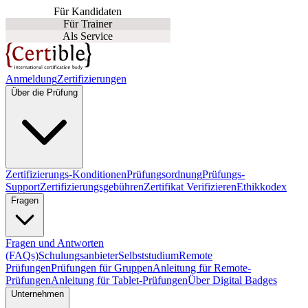
Für Kandidaten
Für Trainer
Als Service
Anmeldung
Zertifizierungen
Über die Prüfung
Zertifizierungs-Konditionen
Prüfungsordnung
Prüfungs-
Support
Zertifizierungsgebühren
Zertifikat Verifizieren
Ethikkodex
Fragen
Fragen und Antworten
(FAQs)
Schulungsanbieter
Selbststudium
Remote
Prüfungen
Prüfungen für Gruppen
Anleitung für Remote-
Prüfungen
Anleitung für Tablet-Prüfungen
Über Digital Badges
Unternehmen