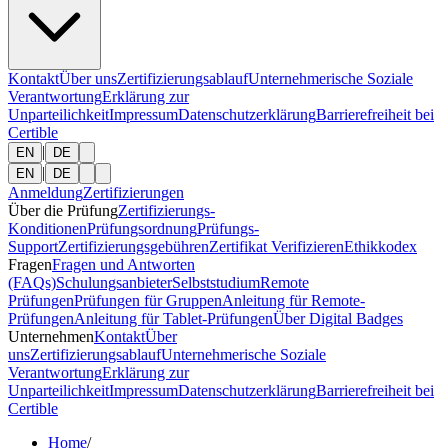
Kontakt
Über uns
Zertifizierungsablauf
Unternehmerische Soziale
Verantwortung
Erklärung zur
Unparteilichkeit
Impressum
Datenschutzerklärung
Barrierefreiheit bei
Certible
|
EN
DE
|
EN
DE
Anmeldung
Zertifizierungen
Über die Prüfung
Zertifizierungs-
Konditionen
Prüfungsordnung
Prüfungs-
Support
Zertifizierungsgebühren
Zertifikat Verifizieren
Ethikkodex
Fragen
Fragen und Antworten
(FAQs)
Schulungsanbieter
Selbststudium
Remote
Prüfungen
Prüfungen für Gruppen
Anleitung für Remote-
Prüfungen
Anleitung für Tablet-Prüfungen
Über Digital Badges
Unternehmen
Kontakt
Über
uns
Zertifizierungsablauf
Unternehmerische Soziale
Verantwortung
Erklärung zur
Unparteilichkeit
Impressum
Datenschutzerklärung
Barrierefreiheit bei
Certible
Home
/