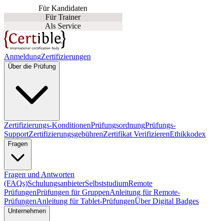
Für Kandidaten
Für Trainer
Als Service
Anmeldung
Zertifizierungen
Über die Prüfung
Zertifizierungs-Konditionen
Prüfungsordnung
Prüfungs-
Support
Zertifizierungsgebühren
Zertifikat Verifizieren
Ethikkodex
Fragen
Fragen und Antworten
(FAQs)
Schulungsanbieter
Selbststudium
Remote
Prüfungen
Prüfungen für Gruppen
Anleitung für Remote-
Prüfungen
Anleitung für Tablet-Prüfungen
Über Digital Badges
Unternehmen